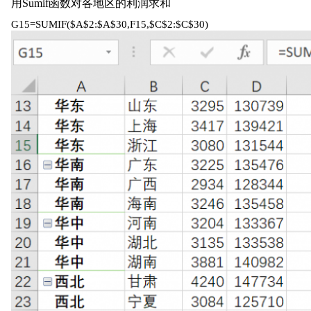
用Sumif函数对各地区的利润求和
G15=SUMIF($A$2:$A$30,F15,$C$2:$C$30)