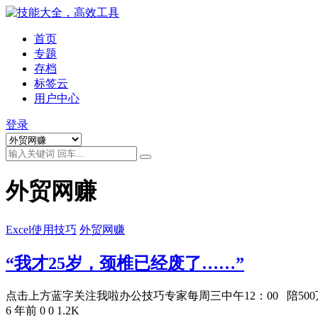
首页
专题
存档
标签云
用户中心
登录
外贸网赚
Excel使用技巧
外贸网赚
“我才25岁，颈椎已经废了……”
点击上方蓝字关注我啦办公技巧专家每周三中午12：00 陪500万
6 年前
0
0
1.2K