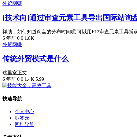
外贸网赚
[技术向]通过审查元素工具导出国际站询
祥助，如何知道询盘的分布时间呢 可以用F12审查元素工具捕获
6 年前
0
0
1.8K
外贸网赚
传统外贸模式是什么
这里室正文
6 年前
0
0
1.4K
5.99
快速导航
个人中心
标签云
网址导航