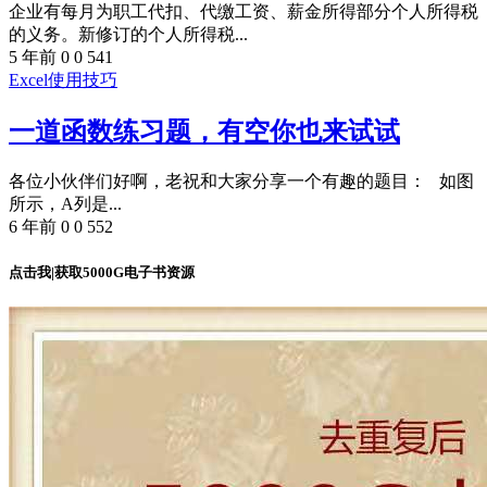
企业有每月为职工代扣、代缴工资、薪金所得部分个人所得税
的义务。新修订的个人所得税...
5 年前
0
0
541
Excel使用技巧
一道函数练习题，有空你也来试试
各位小伙伴们好啊，老祝和大家分享一个有趣的题目： 如图
所示，A列是...
6 年前
0
0
552
点击我|获取5000G电子书资源