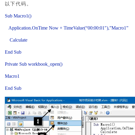
以下代码。
Sub Macro1()
Application.OnTime Now + TimeValue(“00:00:01″),”Macro1”
Calculate
End Sub
Private Sub workbook_open()
Macro1
End Sub