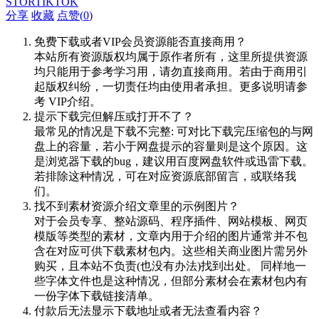
STORTIKTOK
分享
收藏
点赞(
0
)
免费下载或者VIP会员资源能否直接商用？
本站所有资源版权均属于原作者所有，这里所提供资源
均只能用于参考学习用，请勿直接商用。若由于商用引
起版权纠纷，一切责任均由使用者承担。更多说明请参
考 VIP介绍。
提示下载完但解压或打开不了？
最常见的情况是下载不完整: 可对比下载完压缩包的与网
盘上的容量，若小于网盘提示的容量则是这个原因。这
是浏览器下载的bug，建议用百度网盘软件或迅雷下载。
若排除这种情况，可在对应资源底部留言，或联络我
们。
找不到素材资源介绍文章里的示例图片？
对于会员专享、整站源码、程序插件、网站模板、网页
模版等类型的素材，文章内用于介绍的图片通常并不包
含在对应可供下载素材包内。这些相关商业图片需另外
购买，且本站不负责(也没有办法)找到出处。 同样地一
些字体文件也是这种情况，但部分素材会在素材包内有
一份字体下载链接清单。
付款后无法显示下载地址或者无法查看内容？