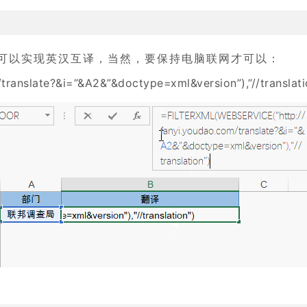
就可以实现英汉互译，当然，要保持电脑联网才可以：
anslate?&i=”&A2&”&doctype=xml&version”),”//translati