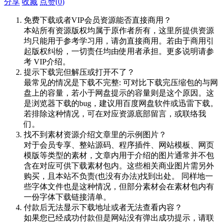
分享
收藏
点赞(
0
)
免费下载或者VIP会员资源能否直接商用？
本站所有资源版权均属于原作者所有，这里所提供资源
均只能用于参考学习用，请勿直接商用。若由于商用引
起版权纠纷，一切责任均由使用者承担。更多说明请参
考 VIP介绍。
提示下载完但解压或打开不了？
最常见的情况是下载不完整: 可对比下载完压缩包的与网
盘上的容量，若小于网盘提示的容量则是这个原因。这
是浏览器下载的bug，建议用百度网盘软件或迅雷下载。
若排除这种情况，可在对应资源底部留言，或联络我
们。
找不到素材资源介绍文章里的示例图片？
对于会员专享、整站源码、程序插件、网站模板、网页
模版等类型的素材，文章内用于介绍的图片通常并不包
含在对应可供下载素材包内。这些相关商业图片需另外
购买，且本站不负责(也没有办法)找到出处。 同样地一
些字体文件也是这种情况，但部分素材会在素材包内有
一份字体下载链接清单。
付款后无法显示下载地址或者无法查看内容？
如果您已经成功付款但是网站没有弹出成功提示，请联