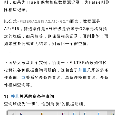
则，
如果为True则保留相应数据源记录，为False则删
除相应记录。
以公式
而言，数据源是
=FILTER(A2:E15,A2:A15=G2,””)
A2:E15，筛选条件是A列班级是否等于G2单元格所指
定的班级，如果相等，则保留相关记录，否则删除；而
如果整条公式查无结果，则返回一个假空值。
……
下面给大家举几个实例，说明一下FILTER函数如何轻
松解决各种数据查询问题的，这包含了
并且
关系的多条
件查询、
或
关系的多条件查询、单条件模糊查询、多条
件模糊查询等。
1）
并且
关系的多条件查询
查询班级为’一班’、性别为’男’的数据明细。