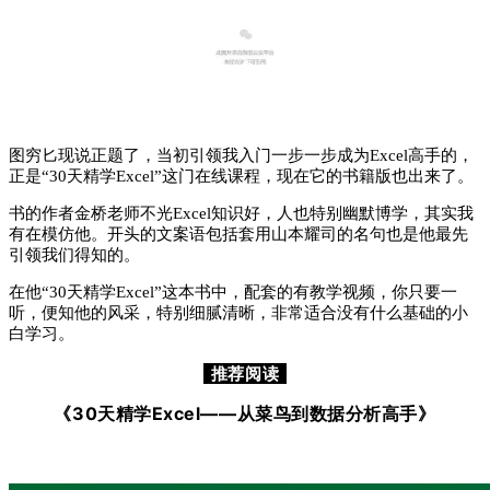
4
图穷匕现说正题了，当初引领我入门一步一步成为
Excel
高手的，
正是“30天精学Excel”这门在线课程，现在它的书籍版也出来了。
书的作者金桥老师不光
Excel
知识好，人也特别幽默博学，其实我
有在模仿他。
开头的文案语包括套用山本耀司的名句也是他最先
引领我们得知的。
在他“30天精学
Excel
”这本书中，配套的有教学视频，你只要一
听，便知他的风采，特别细腻清晰，非常适合没有什么基础的小
白学习。
推荐阅读
《30天精学Excel——从菜鸟到数据分析高手》