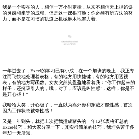
我是一个实在的人，相信一万小时定律，从来不相信天上掉馅饼
的灵感和坐等的成就。
但是这一课很打脸：
你必须有所方法的努
力，而不是在习惯的轨道上机械麻木地努力着。
3
一年过去了，Excel的学习已有小成，在一个加班的晚上，我正专
注而飞快地处理着表格，有的地方用快捷键，有的地方用透视
表，有的地方写函数。
女友突然笑盈盈地看着我：
“你工作起来的
样子，还挺吸引人的，哦，对了，应该是叫性感’，这样，你是不
是开心些！
”
我哈哈大笑，开心极了，一直以为靠外形和穿戴才能性感，首次
因为工作状态被夸性感！
又是一年到头，就把上次把我撞成猪头的一年12张表格汇总的
Excel
技巧，和大家分享一下，其实很简单的技巧，我埋头苦干多
年却一无所知。