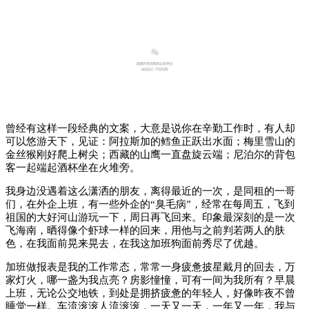
1
曾经有这样一段经典的文案，大意是说你在辛勤工作时，有人却
可以悠游天下，见证：
阿拉斯加的鳕鱼正跃出水面；
梅里雪山的
金丝猴刚好爬上树尖；
西藏的山鹰一直盘旋
云端；
尼泊尔的背包
客一起端起酒杯坐在火堆旁。
我身边没遇着这么潇洒的朋友，离得最近的一次，是同租的一哥
们，在外企上班，有一些外企的“臭毛病”，经常在每周五，飞到
祖国的大好河山游玩一下，周日再飞回来。
印象最深刻的是一次
飞海南，晒得像个虾球一样的回来，用他与之前判若两人的肤
色，在我面前晃来晃去，在我这加班狗面前秀尽了优越。
加班做报表是我的工作常态，常常一身疲惫披星戴月的回去，万
家灯火，哪一盏为我点亮？
房影憧憧，可有一间为我所有？
早晨
上班，无论公交地铁，到处是拥挤疲惫的年轻人，好像昨夜不曾
睡觉一样。
车流滚滚人流滚滚，一天又一天，一年又一年，我与