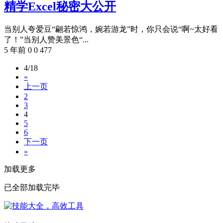
精学Excel秘密大公开
当别人夸爱豆“翩若惊鸿，婉若游龙”时，你只会说“啊~太好看
了！”当别人赞美景色“...
5 年前
0
0
477
4/18
«
上一页
2
3
4
5
6
下一页
»
加载更多
已全部加载完毕